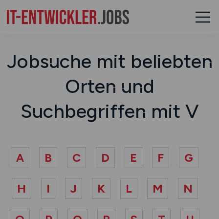
Jobsuche mit beliebten
Orten und
Suchbegriffen mit V
A
B
C
D
E
F
G
H
I
J
K
L
M
N