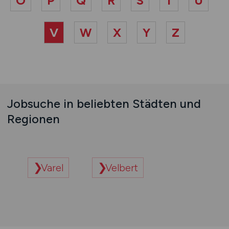
O
P
Q
R
S
T
U
V
W
X
Y
Z
Jobsuche in beliebten Städten und
Regionen
Varel
Velbert