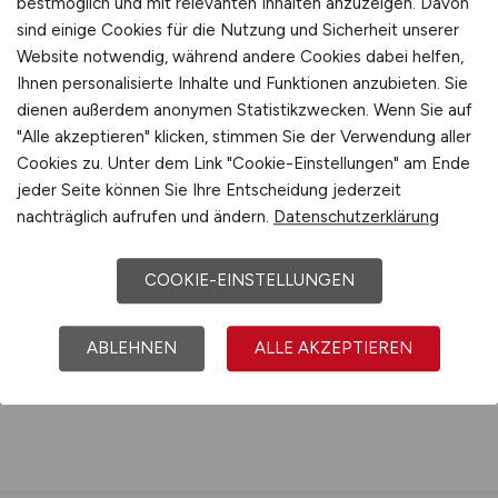
bestmöglich und mit relevanten Inhalten anzuzeigen. Davon
Optional zubuchbar:
sind einige Cookies für die Nutzung und Sicherheit unserer
Website notwendig, während andere Cookies dabei helfen,
Laufzeitverlängerung um weitere 30 Tage
Ihnen personalisierte Inhalte und Funktionen anzubieten. Sie
€ 150,-
dienen außerdem anonymen Statistikzwecken. Wenn Sie auf
"Alle akzeptieren" klicken, stimmen Sie der Verwendung aller
Cookies zu. Unter dem Link "Cookie-Einstellungen" am Ende
jeder Seite können Sie Ihre Entscheidung jederzeit
nachträglich aufrufen und ändern.
Datenschutzerklärung
COOKIE-EINSTELLUNGEN
ABLEHNEN
ALLE AKZEPTIEREN