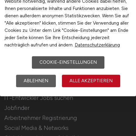
Website notwendig, während andere Cookies dabei helfen,
Ihnen personalisierte Inhalte und Funktionen anzubieten. Sie
Stellenanzeigen schalten
dienen außerdem anonymen Statistikzwecken. Wenn Sie auf
Mediadaten & Konditionen
"Alle akzeptieren" klicken, stimmen Sie der Verwendung aller
Cookies zu. Unter dem Link "Cookie-Einstellungen" am Ende
Arbeitgeber Seite
jeder Seite können Sie Ihre Entscheidung jederzeit
Arbeitgeber Kontakt
nachträglich aufrufen und ändern.
Datenschutzerklärung
Karrierenetzwerk
COOKIE-EINSTELLUNGEN
Für Arbeitnehmer
ABLEHNEN
ALLE AKZEPTIEREN
IT-Entwickler Jobs suchen
Jobfinder
Arbeitnehmer Registrierung
Social Media & Networks