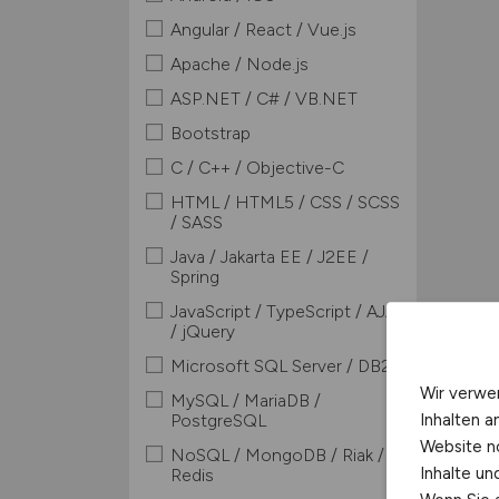
Angular / React / Vue.js
Apache / Node.js
ASP.NET / C# / VB.NET
Bootstrap
C / C++ / Objective-C
HTML / HTML5 / CSS / SCSS
/ SASS
Java / Jakarta EE / J2EE /
Spring
JavaScript / TypeScript / AJAX
/ jQuery
Microsoft SQL Server / DB2
Wir verwe
MySQL / MariaDB /
Inhalten a
PostgreSQL
Website n
NoSQL / MongoDB / Riak /
Inhalte u
Redis