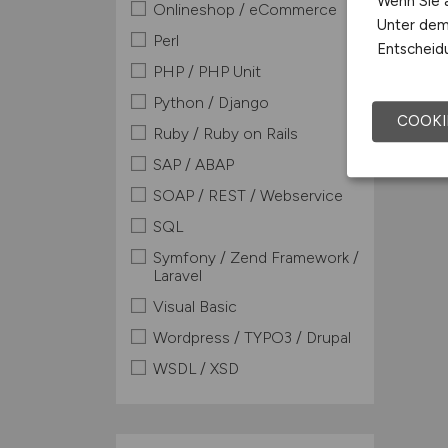
Wenn Sie a
Onlineshop / eCommerce
Unter dem 
Perl
Entscheidu
PHP / PHP Unit
Python / Django
COOKI
Ruby / Ruby on Rails
SAP / ABAP
SOAP / REST / Webservice
SQL
Symfony / Zend Framework /
Laravel
Visual Basic
Wordpress / TYPO3 / Drupal
WSDL / XSD