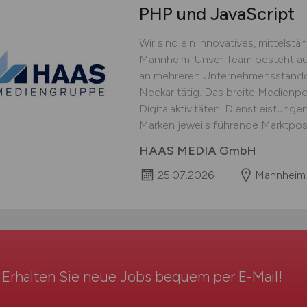
PHP und JavaScript
Wir sind ein innovatives, mittelst
Mannheim. Unser Team besteht au
an mehreren Unternehmensstandor
Neckar tätig. Das breite Medienpo
Digitalaktivitäten, Dienstleistung
Marken jeweils führende Marktpos
HAAS MEDIA GmbH
25.07.2026
Mannheim
Erhalten Sie neue Jobs bequem per
E-Mail
!