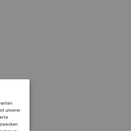
vanten
eit unserer
erte
kzwecken.