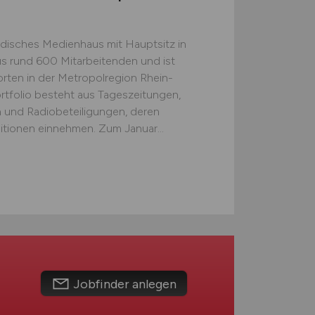
ändisches Medienhaus mit Hauptsitz in
s rund 600 Mitarbeitenden und ist
ten in der Metropolregion Rhein-
rtfolio besteht aus Tageszeitungen,
en und Radiobeteiligungen, deren
itionen einnehmen. Zum Januar...
Jobfinder anlegen