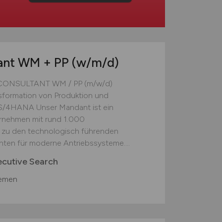
tant WM + PP
(w/m/d)
CONSULTANT WM / PP (m/w/d)
ansformation von Produktion und
S/4HANA Unser Mandant ist ein
ternehmen mit rund 1.000
t zu den technologisch führenden
ten für moderne Antriebssysteme....
ecutive Search
remen