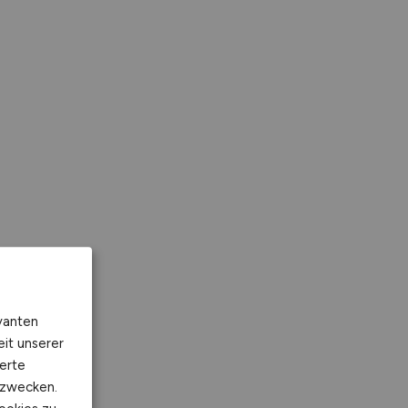
vanten
eit unserer
erte
kzwecken.