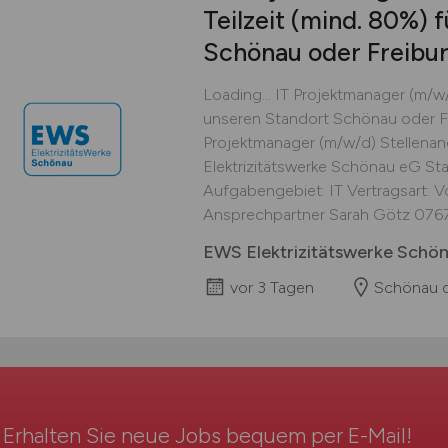
Teilzeit (mind. 80%) 
Schönau oder Freibu
Loading... IT Projektmanager (m/w/d
unseren Standort Schönau oder Fre
Projektmanager (m/w/d) Stellena
Elektrizitätswerke Schönau eG St
Aufgabengebiet: IT Vertragsart: Vol
Ansprechpartner Sarah Götz 0767
EWS Elektrizitätswerke Schö
vor 3 Tagen
Schönau o
Erhalten Sie neue Jobs bequem per
E-Mail
!