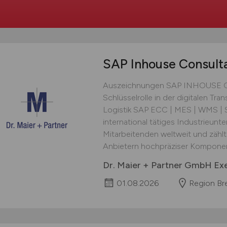
SAP Inhouse Consul
Auszeichnungen SAP INHOUSE 
Schlüsselrolle in der digitalen Tr
Logistik SAP ECC | MES | WMS | 
international tätiges Industrieun
Mitarbeitenden weltweit und zähl
Anbietern hochpräziser Komponen
Dr. Maier + Partner GmbH Ex
01.08.2026
Region B