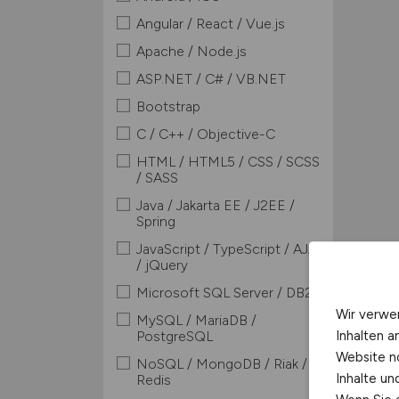
Angular / React / Vue.js
Apache / Node.js
ASP.NET / C# / VB.NET
Bootstrap
C / C++ / Objective-C
HTML / HTML5 / CSS / SCSS
/ SASS
Java / Jakarta EE / J2EE /
Spring
JavaScript / TypeScript / AJAX
/ jQuery
Microsoft SQL Server / DB2
Wir verwe
MySQL / MariaDB /
Inhalten a
PostgreSQL
Website n
NoSQL / MongoDB / Riak /
Inhalte u
Redis