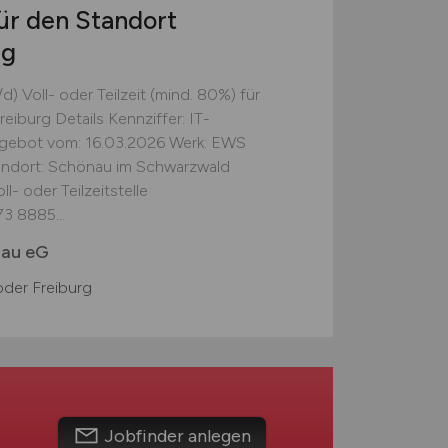
für den Standort
rg
) Voll- oder Teilzeit (mind. 80%) für
iburg Details Kennziffer: IT-
ngebot vom: 16.03.2026 Werk: EWS
andort: Schönau im Schwarzwald
l- oder Teilzeitstelle
3 8885...
nau eG
der Freiburg
Jobfinder anlegen