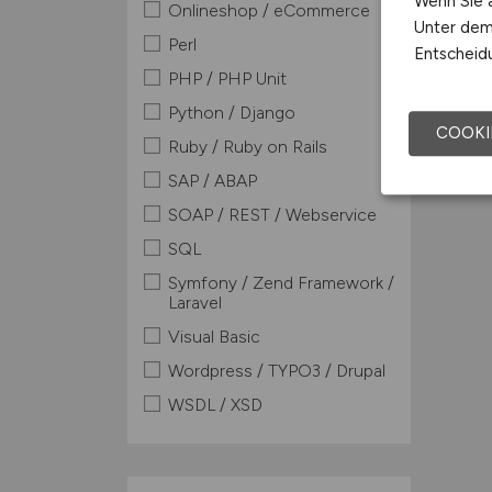
Wenn Sie a
Onlineshop / eCommerce
Unter dem 
Perl
Entscheidu
PHP / PHP Unit
Python / Django
COOKI
Ruby / Ruby on Rails
SAP / ABAP
SOAP / REST / Webservice
SQL
Symfony / Zend Framework /
Laravel
Visual Basic
Wordpress / TYPO3 / Drupal
WSDL / XSD