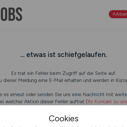
Arbei
... etwas ist schiefgelaufen.
Es trat ein Fehler beim Zugriff auf die Seite auf.
 dieser Meldung eine E-Mail erhalten und werden in Kürze
e es erneut oder senden Sie uns eine Nachricht mit weit
ei welcher Aktion dieser Fehler auftrat (
Ihr Kontakt zu un
Cookies