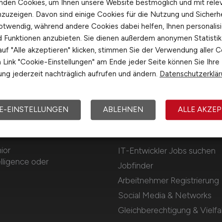
nden Cookies, um Ihnen unsere Website bestmöglich und mit rele
nzuzeigen. Davon sind einige Cookies für die Nutzung und Sicherh
otwendig, während andere Cookies dabei helfen, Ihnen personalisi
nd Funktionen anzubieten. Sie dienen außerdem anonymen Statisti
uf "Alle akzeptieren" klicken, stimmen Sie der Verwendung aller C
Link "Cookie-Einstellungen" am Ende jeder Seite können Sie Ihre
ng jederzeit nachträglich aufrufen und ändern.
Datenschutzerklä
E-EINSTELLUNGEN
ABLEHNEN
ALLE AKZEP
Für Arbeitnehmer
ior
IT-Entwickler Jobs suchen
lligence oder
Jobfinder
Arbeitnehmer Registrierung
Social Media & Networks
Gleichberechtigung & Vielfal