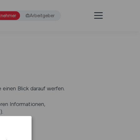
tnehmer
Arbeitgeber
 einen Blick darauf werfen.
eren Informationen,
s
).