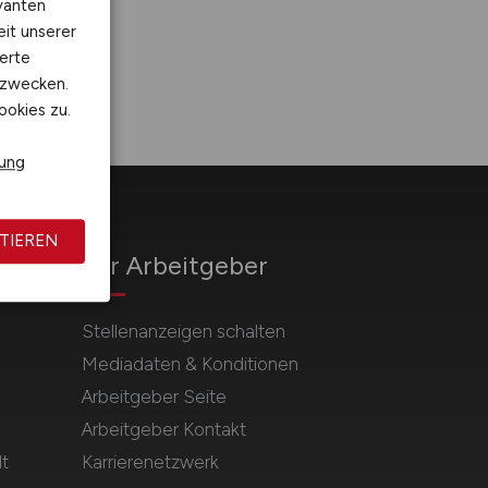
vanten
eit unserer
erte
kzwecken.
ookies zu.
rung
TIEREN
Für Arbeitgeber
Stellenanzeigen schalten
Mediadaten & Konditionen
Arbeitgeber Seite
Arbeitgeber Kontakt
t
Karrierenetzwerk