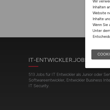
Wir verwe
Inhalten a
Website n
Inhalte u
Wenn Sie a
Unter dem 
Entscheidu
COOKI
IT-ENTWICKLER.JOBS
513 Jobs für IT Entwickler als Junior oder Sen
Softwareentwickler, Entwickler Business Inte
IT Security.