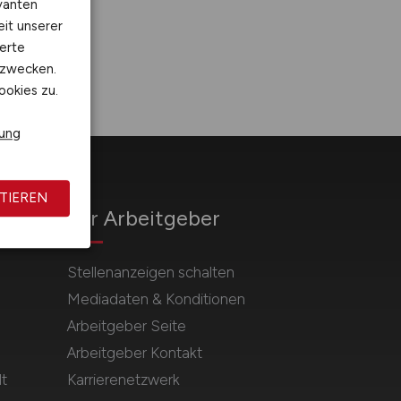
vanten
eit unserer
erte
kzwecken.
ookies zu.
rung
TIEREN
Für Arbeitgeber
Stellenanzeigen schalten
Mediadaten & Konditionen
Arbeitgeber Seite
Arbeitgeber Kontakt
t
Karrierenetzwerk