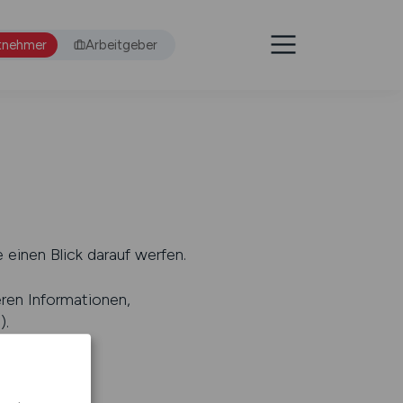
tnehmer
Arbeitgeber
 einen Blick darauf werfen.
eren Informationen,
s
).