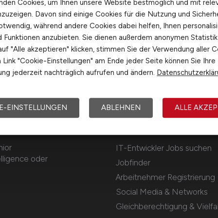
nden Cookies, um Ihnen unsere Website bestmöglich und mit rele
nzuzeigen. Davon sind einige Cookies für die Nutzung und Sicherh
otwendig, während andere Cookies dabei helfen, Ihnen personalisi
nd Funktionen anzubieten. Sie dienen außerdem anonymen Statisti
uf "Alle akzeptieren" klicken, stimmen Sie der Verwendung aller C
Link "Cookie-Einstellungen" am Ende jeder Seite können Sie Ihre
ng jederzeit nachträglich aufrufen und ändern.
Datenschutzerklä
E-EINSTELLUNGEN
ABLEHNEN
ALLE AKZEP
Für Arbeitnehmer
nior
IT-Entwickler Jobs suchen
lligence oder
Jobfinder
Arbeitnehmer Registrierung
Social Media & Networks
Gleichberechtigung & Vielfal