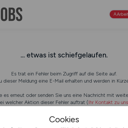
Arbei
... etwas ist schiefgelaufen.
Es trat ein Fehler beim Zugriff auf die Seite auf.
 dieser Meldung eine E-Mail erhalten und werden in Kürze
e es erneut oder senden Sie uns eine Nachricht mit weit
ei welcher Aktion dieser Fehler auftrat (
Ihr Kontakt zu un
Cookies