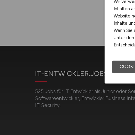
Wir verwe
Inhalten a
Website n
Inhalte u
Wenn Sie a
Unter dem 
Entscheidu
COOKI
IT-ENTWICKLER.JOBS
525 Jobs für IT Entwickler als Junior oder Se
Softwareentwickler, Entwickler Business Inte
IT Security.