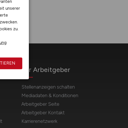
vanten
eit unserer
erte
kzwecken.
ookies zu.
rung
TIEREN
Für Arbeitgeber
Stellenanzeigen schalten
Mediadaten & Konditionen
Arbeitgeber Seite
Arbeitgeber Kontakt
t
Karrierenetzwerk