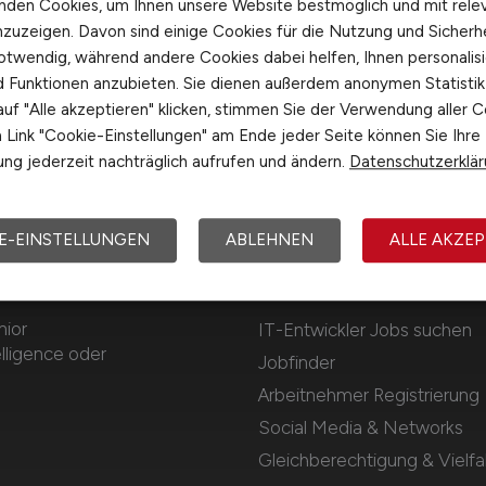
nden Cookies, um Ihnen unsere Website bestmöglich und mit rele
nzuzeigen. Davon sind einige Cookies für die Nutzung und Sicherh
otwendig, während andere Cookies dabei helfen, Ihnen personalisi
nd Funktionen anzubieten. Sie dienen außerdem anonymen Statisti
uf "Alle akzeptieren" klicken, stimmen Sie der Verwendung aller C
Link "Cookie-Einstellungen" am Ende jeder Seite können Sie Ihre
ng jederzeit nachträglich aufrufen und ändern.
Datenschutzerklä
E-EINSTELLUNGEN
ABLEHNEN
ALLE AKZEP
Für Arbeitnehmer
nior
IT-Entwickler Jobs suchen
lligence oder
Jobfinder
Arbeitnehmer Registrierung
Social Media & Networks
Gleichberechtigung & Vielfal