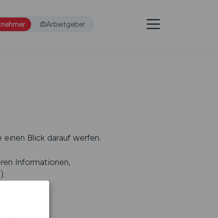
tnehmer
Arbeitgeber
 einen Blick darauf werfen.
eren Informationen,
s
).