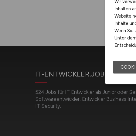
Wir verwe
Inhalten a
Website n
Inhalte u
Wenn Sie a
Unter dem 
Entscheidu
COOKI
IT-ENTWICKLER.JOBS
524 Jobs für IT Entwickler als Junior oder Se
Softwareentwickler, Entwickler Business Inte
IT Security.