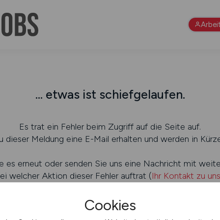
Arbei
... etwas ist schiefgelaufen.
Es trat ein Fehler beim Zugriff auf die Seite auf.
 dieser Meldung eine E-Mail erhalten und werden in Kürze
e es erneut oder senden Sie uns eine Nachricht mit weit
ei welcher Aktion dieser Fehler auftrat (
Ihr Kontakt zu un
Cookies