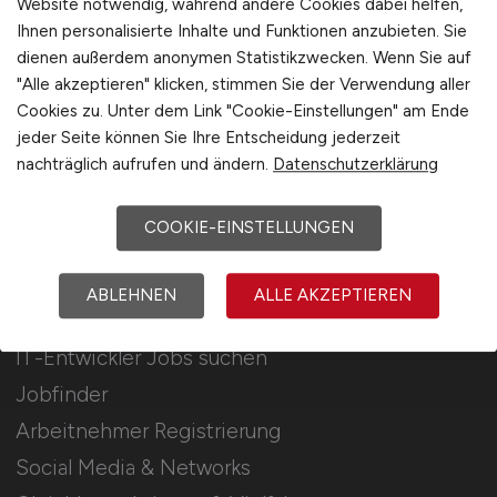
Website notwendig, während andere Cookies dabei helfen,
Ihnen personalisierte Inhalte und Funktionen anzubieten. Sie
Stellenanzeigen schalten
dienen außerdem anonymen Statistikzwecken. Wenn Sie auf
Mediadaten & Konditionen
"Alle akzeptieren" klicken, stimmen Sie der Verwendung aller
Cookies zu. Unter dem Link "Cookie-Einstellungen" am Ende
Arbeitgeber Seite
jeder Seite können Sie Ihre Entscheidung jederzeit
Arbeitgeber Kontakt
nachträglich aufrufen und ändern.
Datenschutzerklärung
Karrierenetzwerk
COOKIE-EINSTELLUNGEN
Für Arbeitnehmer
ABLEHNEN
ALLE AKZEPTIEREN
IT-Entwickler Jobs suchen
Jobfinder
Arbeitnehmer Registrierung
Social Media & Networks