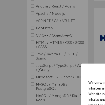
Angular / React / Vue.js
Apache / Node.js
ASP.NET / C# / VB.NET
Bootstrap
C / C++ / Objective-C
HTML / HTML5 / CSS / SCSS
/ SASS
Java / Jakarta EE / J2EE /
Spring
JavaScript / TypeScript / AJAX
/ jQuery
Microsoft SQL Server / DB2
Wir verwe
MySQL / MariaDB /
Inhalten a
PostgreSQL
Website n
NoSQL / MongoDB / Riak /
Inhalte u
Redis