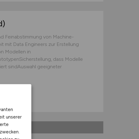
d)
und Feinabstimmung von Machine-
 mit Data Engineers zur Erstellung
on Modellen in
otypenSicherstellung, dass Modelle
ert sindAuswahl geeigneter
vanten
eit unserer
erte
kzwecken.