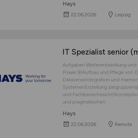
Hays
22.06.2026
Leipzig
IT Spezialist senior
(
Aufgaben Weiterentwicklung und 
Power BIAufbau und Pflege von D
DataverseIntegration und Harmon
SystemenErstellung zielgruppens
und Fachbereichssicht)Konzepti
und pragmatischen...
Hays
22.06.2026
Remote