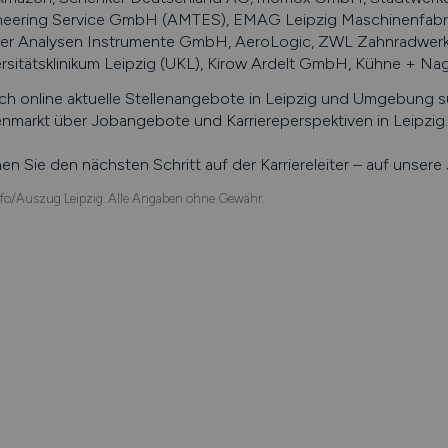
neering Service GmbH (AMTES), EMAG Leipzig Maschinenfabri
her Analysen Instrumente GmbH, AeroLogic, ZWL Zahnradwerk
rsitätsklinikum Leipzig (UKL), Kirow Ardelt GmbH, Kühne + N
ch online aktuelle Stellenangebote in
Leipzig
und Umgebung suc
enmarkt über Jobangebote und Karriereperspektiven in
Leipzig
.
n Sie den nächsten Schritt auf der Karriereleiter – auf unser
fo/Auszug Leipzig. Alle Angaben ohne Gewähr.