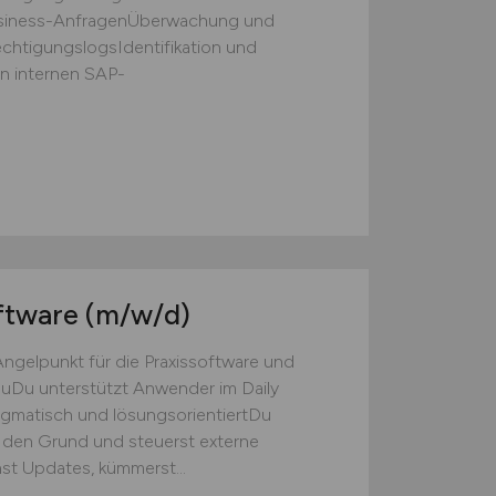
usiness-AnfragenÜberwachung und
echtigungslogsIdentifikation und
in internen SAP-
oftware
(m/w/d)
ngelpunkt für die Praxissoftware und
auDu unterstützt Anwender im Daily
agmatisch und lösungsorientiertDu
 den Grund und steuerst externe
st Updates, kümmerst...