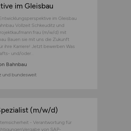
ive im Gleisbau
 Entwicklungsperspektive im Gleisbau
hnbau Vollzeit Schkeuditz und
jektkaufmann:frau (m/w/d) mit
au Bauen sie mit uns die Zukunft
für ihre Karriere! Jetzt bewerben Was
afts- und/oder...
on Bahnbau
z und bundesweit
pezialist
(m/w/d)
emsicherheit - Verantwortung für
echtigungenVergabe von SAP-