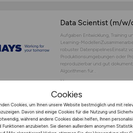
Data Scientist
(m/w/
Aufgaben Entwicklung, Training 
Learning-ModellenZusammenarbeit
robuster DatenpipelinesEinsatz v
Produktionsumgebungen oder Prot
reproduzierbar und gut dokumenti
Algorithmen für...
Hays
Cookies
15.04.2026
Erfurt
nden Cookies, um Ihnen unsere Website bestmöglich und mit rele
nzuzeigen. Davon sind einige Cookies für die Nutzung und Sicherh
otwendig, während andere Cookies dabei helfen, Ihnen personalisi
1
nd Funktionen anzubieten. Sie dienen außerdem anonymen Statisti