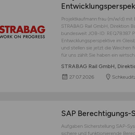
Entwicklungsperspekt
Projektkaufmann:frau (m/w/d) mit
STRABAG Rail GmbH, Direktion Ba
bundesweit JOB-ID: REQ78387 Pro
Entwicklungsperspektive im Gleisb
und stellen sie jetzt die Weichen 
für uns zählt Sie haben ein wirtsch
STRABAG Rail GmbH, Direkti
27.07.2026
Schkeudit
SAP Berechtigungs-S
Aufgaben Sicherstellung SAP-Syst
sichere und funktionierende Ber