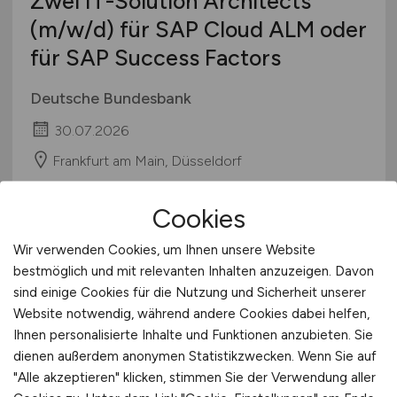
Zwei IT-Solution Architects
(m/w/d)
für SAP Cloud ALM oder
für SAP Success Factors
Deutsche Bundesbank
30.07.2026
Frankfurt am Main, Düsseldorf
Cookies
Wir verwenden Cookies, um Ihnen unsere Website
bestmöglich und mit relevanten Inhalten anzuzeigen. Davon
sind einige Cookies für die Nutzung und Sicherheit unserer
Website notwendig, während andere Cookies dabei helfen,
Ihnen personalisierte Inhalte und Funktionen anzubieten. Sie
dienen außerdem anonymen Statistikzwecken. Wenn Sie auf
Software Testing & Quality
"Alle akzeptieren" klicken, stimmen Sie der Verwendung aller
Assurance - SaaS Product