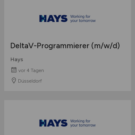
Visual Basic
Systementwickler
Schleswig-Holstein
Wordpress / TYPO3 / Drupal
Systemintegration
Thüringen
WSDL / XSD
Testing / Qualitätssicherung
Deutschlandweit
Web-Entwickler
Österreich
Schweiz
DeltaV-Programmierer
(m/w/d)
Europa
International
Hays
vor 4 Tagen
Düsseldorf