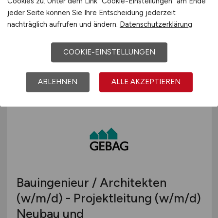
Cookies zu. Unter dem Link "Cookie-Einstellungen" am Ende
(m/w/d)
jeder Seite können Sie Ihre Entscheidung jederzeit
nachträglich aufrufen und ändern.
Datenschutzerklärung
HOCHTIEF PPP Solutions GmbH
COOKIE-EINSTELLUNGEN
29.07.2026
Essen
ABLEHNEN
ALLE AKZEPTIEREN
Bauingenieur / Architekten
(w/m/d)
- Projektleitung
(w/m/d)
Neubau und