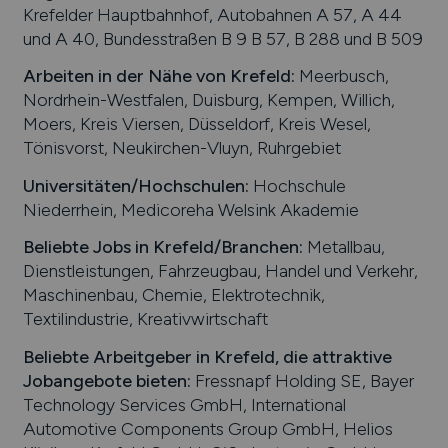
Krefelder Hauptbahnhof, Autobahnen A 57, A 44
und A 40, Bundesstraßen B 9 B 57, B 288 und B 509
Arbeiten in der Nähe von
Krefeld
:
Meerbusch,
Nordrhein-Westfalen, Duisburg, Kempen, Willich,
Moers, Kreis Viersen, Düsseldorf, Kreis Wesel,
Tönisvorst, Neukirchen-Vluyn, Ruhrgebiet
Universitäten/Hochschulen:
Hochschule
Niederrhein, Medicoreha Welsink Akademie
Beliebte Jobs in
Krefeld
/Branchen
:
Metallbau,
Dienstleistungen, Fahrzeugbau, Handel und Verkehr,
Maschinenbau, Chemie, Elektrotechnik,
Textilindustrie, Kreativwirtschaft
Beliebte Arbeitgeber in
Krefeld
, die attraktive
Jobangebote bieten
:
Fressnapf Holding SE, Bayer
Technology Services GmbH, International
Automotive Components Group GmbH, Helios