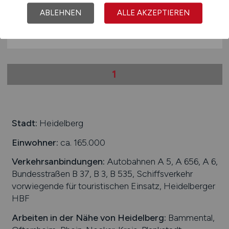
ABLEHNEN
ALLE AKZEPTIEREN
02.11.2025
Mannheim
1
Stadt:
Heidelberg
Einwohner:
ca. 165.000
Verkehrsanbindungen:
Autobahnen A 5, A 656, A 6,
Bundesstraßen B 37, B 3, B 535, Schiffsverkehr
vorwiegende für touristischen Einsatz, Heidelberger
HBF
Arbeiten in der Nähe von
Heidelberg
:
Bammental,