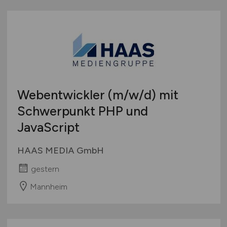
Wordpress / TYPO3 / Drupal
Systemintegration
Thüringen
WSDL / XSD
Testing / Qualitätssicherung
Deutschlandweit
Web-Entwickler
Österreich
Schweiz
Europa
International
Webentwickler
(m/w/d)
mit
Schwerpunkt PHP und
JavaScript
HAAS MEDIA GmbH
gestern
Mannheim