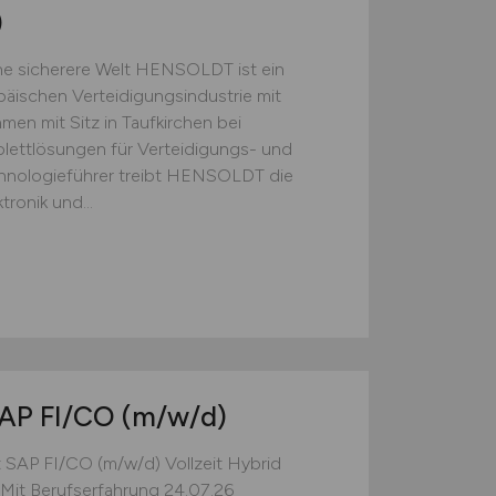
)
e sicherere Welt HENSOLDT ist ein
äischen Verteidigungsindustrie mit
men mit Sitz in Taufkirchen bei
ettlösungen für Verteidigungs- und
hnologieführer treibt HENSOLDT die
ronik und...
SAP FI/CO
(m/w/d)
 SAP FI/CO (m/w/d) Vollzeit Hybrid
Mit Berufserfahrung 24.07.26