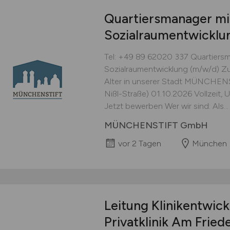
Quartiersmanager m
Sozialraumentwickl
Tel: +49 89 62020 337 Quartiers
Sozialraumentwicklung (m/w/d) 
Alter in unserer Stadt MÜNCHENS
Nißl-Straße) 01.10.2026 Vollzeit, 
Jetzt bewerben Wer wir sind: Als...
MÜNCHENSTIFT GmbH
vor 2 Tagen
München
Leitung Klinikentwic
Privatklinik Am Fried