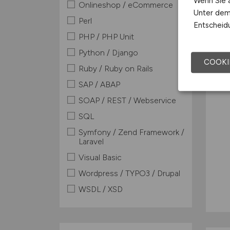
Wenn Sie a
Onlineshop / eCommerce
Unter dem 
Perl
Entscheidu
PHP / PHP Unit
Python / Django
COOKI
Ruby / Ruby on Rails
SAP / ABAP
SOAP / REST / Webservice
SQL
Symfony / Zend Framework /
Laravel
Visual Basic
Wordpress / TYPO3 / Drupal
WSDL / XSD