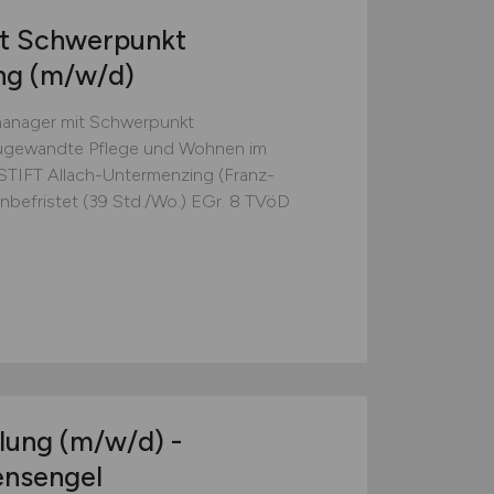
it Schwerpunkt
ung
(m/w/d)
manager mit Schwerpunkt
Zugewandte Pflege und Wohnen im
TIFT Allach-Untermenzing (Franz-
Unbefristet (39 Std./Wo.) EGr. 8 TVöD
klung
(m/w/d)
-
ensengel