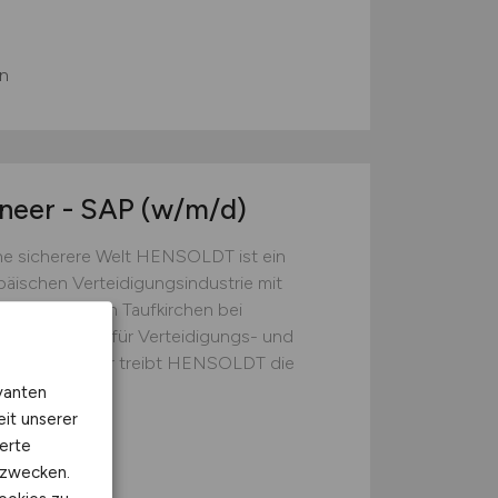
en
neer - SAP
(w/m/d)
e sicherere Welt HENSOLDT ist ein
äischen Verteidigungsindustrie mit
men mit Sitz in Taufkirchen bei
ettlösungen für Verteidigungs- und
hnologieführer treibt HENSOLDT die
ronik und...
vanten
eit unserer
erte
n, Ulm
kzwecken.