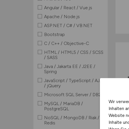
Angular / React / Vue.js
Apache / Node.js
ASP.NET / C# / VB.NET
Bootstrap
C / C++ / Objective-C
HTML / HTML5 / CSS / SCSS
/ SASS
Java / Jakarta EE / J2EE /
Spring
JavaScript / TypeScript / AJAX
/ jQuery
Microsoft SQL Server / DB2
Wir verwe
MySQL / MariaDB /
Inhalten a
PostgreSQL
Website n
NoSQL / MongoDB / Riak /
Inhalte u
Redis