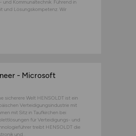
d- und Kommunaltechnik. Führend in
keit und Lösungskompetenz. Wir
eer - Microsoft
e sicherere Welt HENSOLDT ist ein
äischen Verteidigungsindustrie mit
men mit Sitz in Taufkirchen bei
ettlösungen für Verteidigungs- und
hnologieführer treibt HENSOLDT die
ronik und...