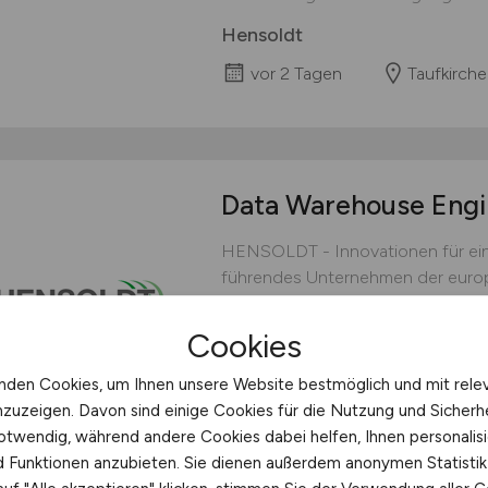
Hensoldt
vor 2 Tagen
Taufkirch
Data Warehouse Engi
HENSOLDT - Innovationen für ein
führendes Unternehmen der europ
globaler Reichweite. Das Unterneh
München entwickelt Sensor-Kompl
Cookies
Sicherheitsanwendungen. Als Tec
Entwicklung der Verteidigungselekt
nden Cookies, um Ihnen unsere Website bestmöglich und mit rele
nzuzeigen. Davon sind einige Cookies für die Nutzung und Sicherh
Hensoldt
otwendig, während andere Cookies dabei helfen, Ihnen personalisi
vor 2 Tagen
Taufkirche
nd Funktionen anzubieten. Sie dienen außerdem anonymen Statisti