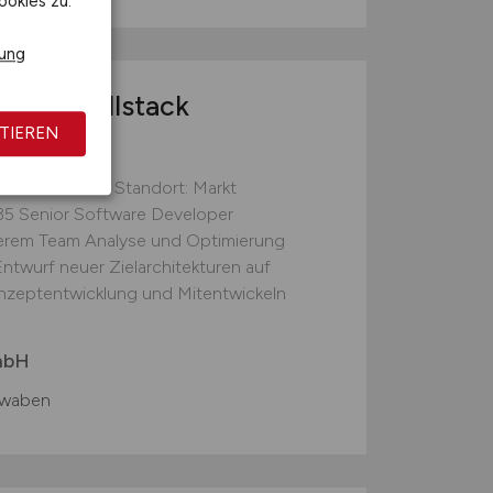
ookies zu.
rung
loper Fullstack
TIEREN
pection GmbH Standort: Markt
35 Senior Software Developer
nserem Team Analyse und Optimierung
twurf neuer Zielarchitekturen auf
nzeptentwicklung und Mitentwickeln
mbH
hwaben