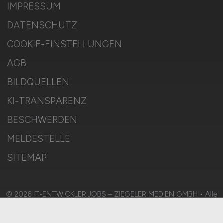
IMPRESSUM
DATENSCHUTZ
COOKIE-EINSTELLUNGEN
AGB
BILDQUELLEN
KI-TRANSPARENZ
BESCHWERDEN
MELDESTELLE
SITEMAP
© 2026 IT-ENTWICKLER.JOBS – ZIEGELER MEDIEN GMBH • Alle
Rechte vorbehalten.