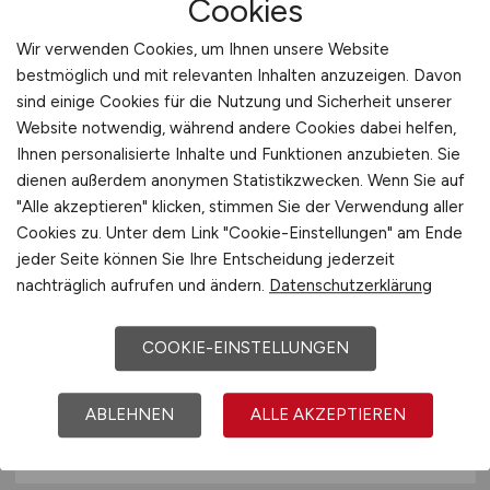
Cookies
München
Wir verwenden Cookies, um Ihnen unsere Website
bestmöglich und mit relevanten Inhalten anzuzeigen. Davon
sind einige Cookies für die Nutzung und Sicherheit unserer
Website notwendig, während andere Cookies dabei helfen,
Ihnen personalisierte Inhalte und Funktionen anzubieten. Sie
dienen außerdem anonymen Statistikzwecken. Wenn Sie auf
"Alle akzeptieren" klicken, stimmen Sie der Verwendung aller
Cookies zu. Unter dem Link "Cookie-Einstellungen" am Ende
jeder Seite können Sie Ihre Entscheidung jederzeit
SAP EWM Principal Consultant
nachträglich aufrufen und ändern.
Datenschutzerklärung
(m/w/d)
COOKIE-EINSTELLUNGEN
Hays
16.03.2026
ABLEHNEN
ALLE AKZEPTIEREN
München