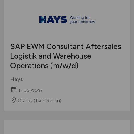
Wordpress / TYPO3 / Drupal
Systemintegration
Thüringen
WSDL / XSD
Testing / Qualitätssicherung
Deutschlandweit
Web-Entwickler
Österreich
Schweiz
Europa
SAP EWM Consultant Aftersales
International
Logistik and Warehouse
Operations
(m/w/d)
Hays
11.05.2026
Ostrov (Tschechien)