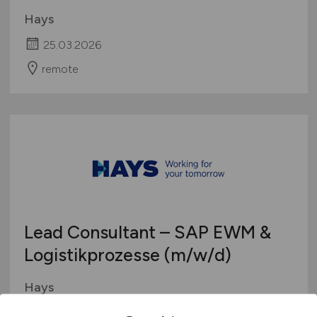
Hays
25.03.2026
remote
Lead Consultant – SAP EWM &
Logistikprozesse
(m/w/d)
Hays
16.03.2026