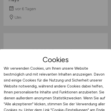
vor 6 Tagen
Ulm
Cookies
Wir verwenden Cookies, um Ihnen unsere Website
IT-Teamleiter
(m/w/d)
bestmöglich und mit relevanten Inhalten anzuzeigen. Davon
sind einige Cookies für die Nutzung und Sicherheit unserer
Hays
Website notwendig, während andere Cookies dabei helfen,
Ihnen personalisierte Inhalte und Funktionen anzubieten. Sie
vor 6 Tagen
dienen außerdem anonymen Statistikzwecken. Wenn Sie auf
Aachen
"Alle akzeptieren" klicken, stimmen Sie der Verwendung aller
Cookies zu. Unter dem Link "Cookie-Einstellungen" am Ende