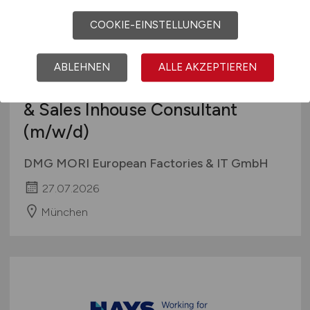
COOKIE-EINSTELLUNGEN
ABLEHNEN
ALLE AKZEPTIEREN
(Senior) SAP S/4HANA Service
& Sales Inhouse Consultant
(m/w/d)
DMG MORI European Factories & IT GmbH
27.07.2026
München