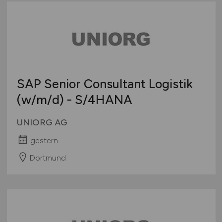
WSDL / XSD
Testing / Qualitätssicherung
Deutschlandweit
Web-Entwickler
Österreich
Schweiz
Europa
International
SAP Senior Consultant Logistik
(w/m/d)
- S/4HANA
UNIORG AG
gestern
Dortmund