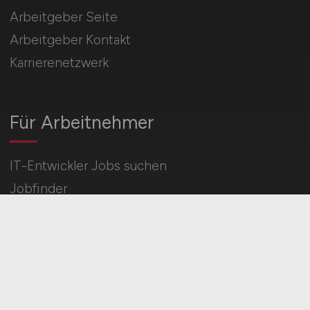
Arbeitgeber Seite
Arbeitgeber Kontakt
Karrierenetzwerk
Für Arbeitnehmer
IT-Entwickler Jobs suchen
Jobfinder
Arbeitnehmer Registrierung
Social Media & Networks
Gleichberechtigung & Vielfalt