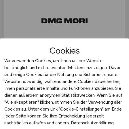
(Senior) SAP S/4HANA PS/SD
Cookies
Inhouse Consultant
(m/w/d)
Wir verwenden Cookies, um Ihnen unsere Website
Customer Specific Engineering
bestmöglich und mit relevanten Inhalten anzuzeigen. Davon
sind einige Cookies für die Nutzung und Sicherheit unserer
DMG MORI European Factories & IT GmbH
Website notwendig, während andere Cookies dabei helfen,
Ihnen personalisierte Inhalte und Funktionen anzubieten. Sie
27.07.2026
dienen außerdem anonymen Statistikzwecken. Wenn Sie auf
München
"Alle akzeptieren" klicken, stimmen Sie der Verwendung aller
Cookies zu. Unter dem Link "Cookie-Einstellungen" am Ende
jeder Seite können Sie Ihre Entscheidung jederzeit
nachträglich aufrufen und ändern.
Datenschutzerklärung