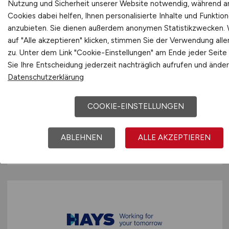
Nutzung und Sicherheit unserer Website notwendig, während 
Cookies dabei helfen, Ihnen personalisierte Inhalte und Funktio
anzubieten. Sie dienen außerdem anonymen Statistikzwecken.
auf "Alle akzeptieren" klicken, stimmen Sie der Verwendung alle
zu. Unter dem Link "Cookie-Einstellungen" am Ende jeder Seite
Atlassian Cloud Developer
Sie Ihre Entscheidung jederzeit nachträglich aufrufen und änder
(m/w/d)
Jira und Confluence
Datenschutzerklärung
STRABAG BRVZ GMBH
COOKIE-EINSTELLUNGEN
29.07.2026
ABLEHNEN
ALLE AKZEPTIEREN
Wien (Österreich), Spittal/Drau (Österreich),
Villach (Österreich), Stuttgart