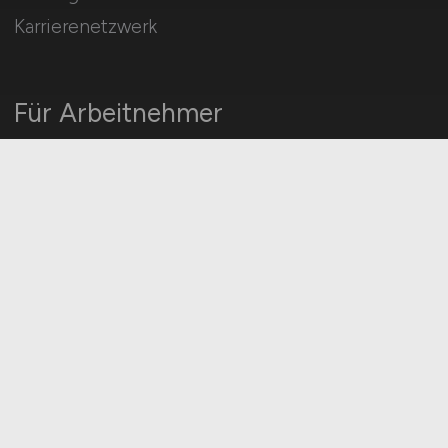
Karrierenetzwerk
Für Arbeitnehmer
IT-Entwickler Jobs suchen
Jobfinder
Arbeitnehmer Registrierung
Social Media & Networks
Gleichberechtigung & Vielfalt