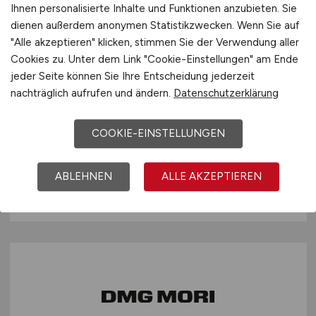
Ihnen personalisierte Inhalte und Funktionen anzubieten. Sie
dienen außerdem anonymen Statistikzwecken. Wenn Sie auf
"Alle akzeptieren" klicken, stimmen Sie der Verwendung aller
Cookies zu. Unter dem Link "Cookie-Einstellungen" am Ende
jeder Seite können Sie Ihre Entscheidung jederzeit
KIS Anwendungsbetreuer
nachträglich aufrufen und ändern.
Datenschutzerklärung
(m/w/d)
- KIRINUS IT Services
COOKIE-EINSTELLUNGEN
KIRINUS Health GmbH
27.07.2026
ABLEHNEN
ALLE AKZEPTIEREN
München