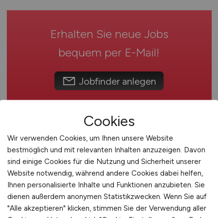
Wordpress / TYPO3 / Drupal
Systemintegration
Thüringen
WSDL / XSD
Testing / Qualitätssicherung
Deutschlandweit
Erhalten Sie neue Jobs
Web-Entwickler
Österreich
Schweiz
bequem per
E-Mail
!
Europa
International
Jobfinder anlegen
Cookies
Wir verwenden Cookies, um Ihnen unsere Website
bestmöglich und mit relevanten Inhalten anzuzeigen. Davon
sind einige Cookies für die Nutzung und Sicherheit unserer
Website notwendig, während andere Cookies dabei helfen,
Ihnen personalisierte Inhalte und Funktionen anzubieten. Sie
dienen außerdem anonymen Statistikzwecken. Wenn Sie auf
SAP WM Inhouse Consultant
"Alle akzeptieren" klicken, stimmen Sie der Verwendung aller