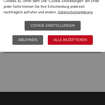
(m/w/d)
Cookies zu. Unter dem Link "Cookie-Einstellungen" am Ende
jeder Seite können Sie Ihre Entscheidung jederzeit
Hays
nachträglich aufrufen und ändern.
Datenschutzerklärung
24.03.2026
COOKIE-EINSTELLUNGEN
Südwestlich von Heilbronn
ABLEHNEN
ALLE AKZEPTIEREN
1