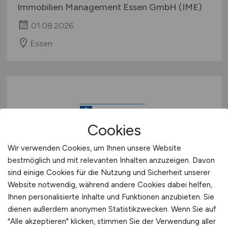
Immobilien Management Essen GmbH (IME)
01.08.2026
Essen
Cookies
Wir verwenden Cookies, um Ihnen unsere Website
Software Testing & Quality
bestmöglich und mit relevanten Inhalten anzuzeigen. Davon
sind einige Cookies für die Nutzung und Sicherheit unserer
Assurance - SaaS Product
Website notwendig, während andere Cookies dabei helfen,
(m/w/d)
Ihnen personalisierte Inhalte und Funktionen anzubieten. Sie
dienen außerdem anonymen Statistikzwecken. Wenn Sie auf
HOCHTIEF PPP Solutions GmbH
"Alle akzeptieren" klicken, stimmen Sie der Verwendung aller