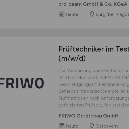
pro-beam GmbH & Co. KGaA
heute
Burg (bei Magd
Prüftechniker im Te
(m/w/d)
Zur Verstärkung unseres Teams s
IM TESTING DEVELOPMENT (M/W/
Beschäftigungsart: Festanstellun
Betriebsmittelkonzepte erstellen 
Prüfmethoden nach Anforderungen
geforderten Prüfabläufen erstellen
FRIWO Gerätebau GmbH
heute
Ostbevern