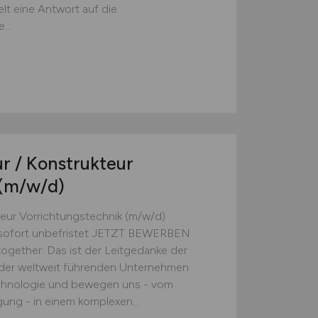
lt eine Antwort auf die
...
r / Konstrukteur
(m/w/d)
teur Vorrichtungstechnik (m/w/d)
b sofort unbefristet JETZT BEWERBEN
together: Das ist der Leitgedanke der
 der weltweit führenden Unternehmen
echnologie und bewegen uns - vom
gung - in einem komplexen...