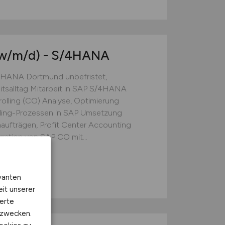
w/m/d)
- S/4HANA
4HANA Dortmund unbefristet,
itsalltag Mitarbeit in SAP S/4HANA
olling (CO) Analyse, Optimierung
ling-Prozessen in SAP Umsetzung
aufträgen, Profit Center Accounting
ation von SAP CO mit...
vanten
eit unserer
erte
kzwecken.