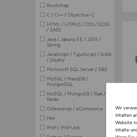
Bootstrap
C / C++ / Objective-C
HTML / HTML5 / CSS / SCSS
/ SASS
Java / Jakarta EE / J2EE /
Spring
JavaScript / TypeScript / AJAX
/ jQuery
Microsoft SQL Server / DB2
MySQL / MariaDB /
PostgreSQL
NoSQL / MongoDB / Riak /
Redis
Wir verwe
Onlineshop / eCommerce
Inhalten a
Perl
Website n
PHP / PHP Unit
Inhalte u