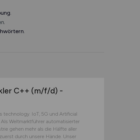
bung
.
n.
chwörtern
.
kler C++
(m/f/d)
-
technology. IoT, 5G und Artificial
 Als Weltmarktführer automatisierter
rie gehen mehr als die Hälfte aller
 zuerst durch unsere Hände. Unser