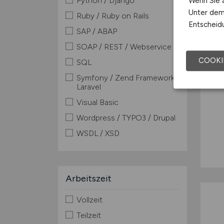
Python / Django
Wenn Sie a
Unter dem 
Ruby / Ruby on Rails
Entscheidu
SAP / ABAP
SOAP / REST / Webservice
COOKI
SQL
Symfony / Zend Framework /
Laravel
Visual Basic
Wordpress / TYPO3 / Drupal
WSDL / XSD
Arbeitszeit
Vollzeit
Teilzeit