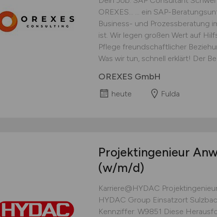
Dein Job. SAP Consultant Schwer
OREXES... ... ein SAP-Beratungsu
Business- und Prozessberatung im
ist. Wir legen großen Wert auf Hilf
Pflege freundschaftlicher Beziehu
Was wir tun, schnell erklärt! Der B
OREXES GmbH
heute
Fulda
Projektingenieur An
(w/m/d)
Karriere@HYDAC Projektingenieu
HYDAC Group Einsatzort Sulzbach
Kennziffer: W9851 Diese Herausfo