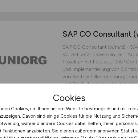
SAP CO Consultant
(
SAP CO Consultant (w/m/d) - S/
Vollzeit Jetzt bewerben Dein Arbe
Projekten mit Fokus auf SAP Contr
und Implementierung von Control
von Kostenstellenrechnung, Innen
und Produktkostenrechnung Integr
Cookies
UNIORG AG
heute
Dortmund
nden Cookies, um Ihnen unsere Website bestmöglich und mit rele
nzuzeigen. Davon sind einige Cookies für die Nutzung und Sicherh
otwendig, während andere Cookies dabei helfen, Ihnen personalisi
nd Funktionen anzubieten. Sie dienen außerdem anonymen Statisti