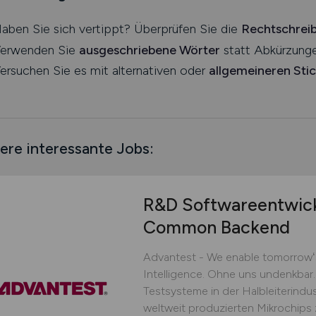
aben Sie sich vertippt? Überprüfen Sie die
Rechtschrei
erwenden Sie
ausgeschriebene Wörter
statt Abkürzunge
ersuchen Sie es mit alternativen oder
allgemeineren Sti
ere interessante Jobs:
R&D Softwareentwic
Common Backend
Advantest - We enable tomorrowʻs 
Intelligence. Ohne uns undenkbar.
Testsysteme in der Halbleiterindust
weltweit produzierten Mikrochips