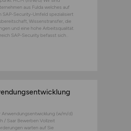
punkt HCM (m/w/d) Wir sind
nternehmen aus Fulda welches auf
 SAP-Security-Umfeld spezialisiert
sbereitschaft, Wissenstransfer, die
ngen und eine hohe Arbeitsqualität.
ereich SAP-Security befasst sich...
wendungsentwicklung
r Anwendungsentwicklung (w/m/d)
 / Saar Bewerben Vollzeit
rderungen warten auf Sie