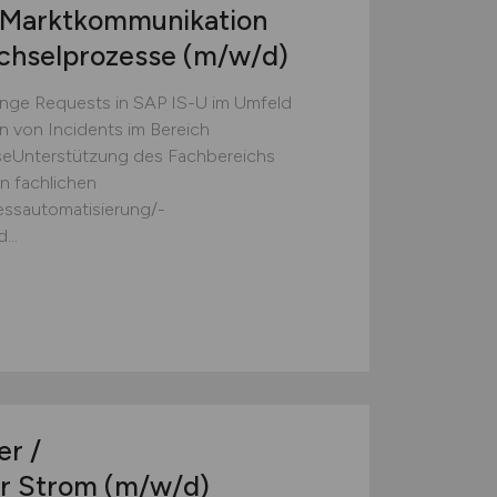
 Marktkommunikation
chselprozesse
(m/w/d)
ge Requests in SAP IS-U im Umfeld
 von Incidents im Bereich
eUnterstützung des Fachbereichs
n fachlichen
ssautomatisierung/-
...
r /
r Strom
(m/w/d)