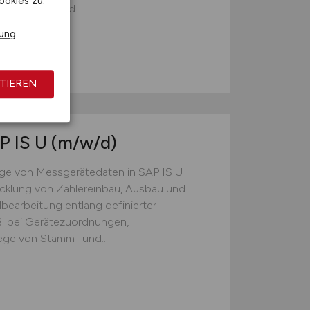
ookies zu.
hen und IT und...
rung
TIEREN
P IS U
(m/w/d)
ge von Messgerätedaten in SAP IS U
cklung von Zählereinbau, Ausbau und
bearbeitung entlang definierter
B. bei Gerätezuordnungen,
ege von Stamm- und...