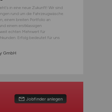
eht's in eine neue Zukunft! Wir sind
sungen rund um die Fahrzeugwäsche.
n, einem breiten Portfolio an
nd einem erstklassigen
tweit echten Mehrwert für
kunden. Erfolg bedeutet für uns
gy GmbH
Jobfinder anlegen