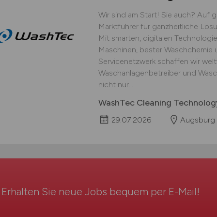
Wir sind am Start! Sie auch? Auf g
Marktführer für ganzheitliche Lö
Mit smarten, digitalen Technologie
Maschinen, bester Waschchemie u
Servicenetzwerk schaffen wir wel
Waschanlagenbetreiber und Wasch
nicht nur...
WashTec Cleaning Technolo
29.07.2026
Augsburg
Erhalten Sie neue Jobs bequem per
E-Mail
!