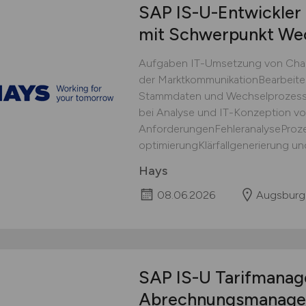
SAP IS-U-Entwickler
mit Schwerpunkt We
Aufgaben IT-Umsetzung von Chan
der MarktkommunikationBearbeiten
Stammdaten und Wechselprozess
bei Analyse und IT-Konzeption vo
AnforderungenFehleranalyseProze
optimierungKlärfallgenerierung und
Hays
08.06.2026
Augsburg
SAP IS-U Tarifmanage
Abrechnungsmanage