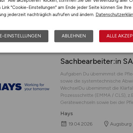
uf "Alle akzeptieren" klicken, stimmen Sie der Verwendung aller C
Schnittstelle zwischen Fachbereic
Link "Cookie-Einstellungen" am Ende jeder Seite können Sie Ihre
Hays
ng jederzeit nachträglich aufrufen und ändern.
Datenschutzerklä
11.05.2026
Augsburg
E-EINSTELLUNGEN
ABLEHNEN
ALLE AKZEP
Sachbearbeiter:in SA
Aufgaben Du übernimmst die Pfle
sowie die systemtechnische Abwi
WechselDu übernimmst die Klärfall
Prozessschritte (EMMA / CLS), z.
Gerätewechseln sowie bei der Pfl
Hays
19.04.2026
Augsburg