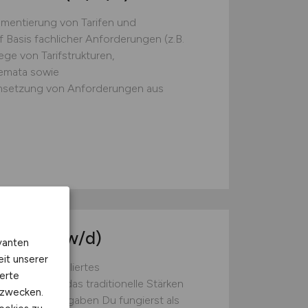
mentierung von Tarifen und
Basis fachlicher Anforderungen (z.B.
e von Tarifstrukturen,
emata sowie
msetzung von Anforderungen aus
nager
(m/w/d)
vanten
eit unserer
 ist ein etabliertes
erte
n Wurzeln, das traditionelle Stärken
kzwecken.
 verbindet Aufgaben Du fungierst als