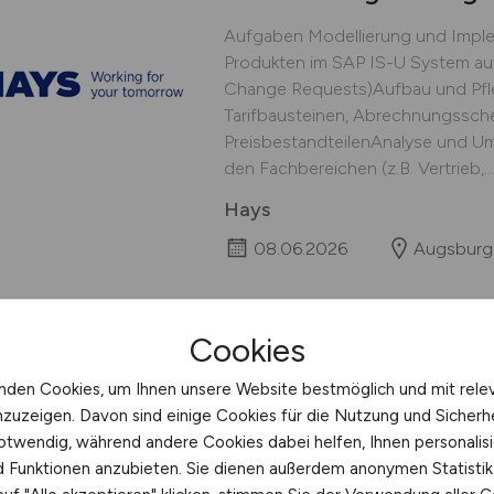
Aufgaben Modellierung und Imple
Produkten im SAP IS-U System auf 
Change Requests)Aufbau und Pfleg
Tarifbausteinen, Abrechnungssch
PreisbestandteilenAnalyse und U
den Fachbereichen (z.B. Vertrieb,...
Hays
08.06.2026
Augsburg
Cookies
SAP Application Ma
nden Cookies, um Ihnen unsere Website bestmöglich und mit rele
nzuzeigen. Davon sind einige Cookies für die Nutzung und Sicherh
Über das Unternehmen Unser Kunde
otwendig, während andere Cookies dabei helfen, Ihnen personalisi
Unternehmensverbund mit regionale
nd Funktionen anzubieten. Sie dienen außerdem anonymen Statisti
mit modernen, digitalen Ansätzen