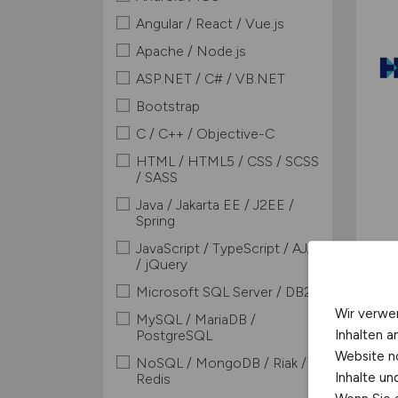
Angular / React / Vue.js
Apache / Node.js
ASP.NET / C# / VB.NET
Bootstrap
C / C++ / Objective-C
HTML / HTML5 / CSS / SCSS
/ SASS
Java / Jakarta EE / J2EE /
Spring
JavaScript / TypeScript / AJAX
/ jQuery
Microsoft SQL Server / DB2
Wir verwe
MySQL / MariaDB /
Inhalten a
PostgreSQL
Website n
NoSQL / MongoDB / Riak /
Inhalte u
Redis