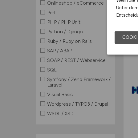
Wenn Sie a
Onlineshop / eCommerce
Unter dem 
Perl
Entscheidu
PHP / PHP Unit
Python / Django
COOKI
Ruby / Ruby on Rails
SAP / ABAP
SOAP / REST / Webservice
SQL
Symfony / Zend Framework /
Laravel
Visual Basic
Wordpress / TYPO3 / Drupal
WSDL / XSD