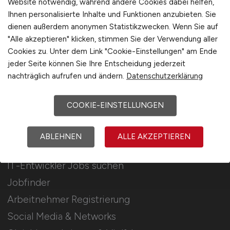
Website notwendig, während andere Cookies dabei helfen,
Ihnen personalisierte Inhalte und Funktionen anzubieten. Sie
Stellenanzeigen schalten
dienen außerdem anonymen Statistikzwecken. Wenn Sie auf
Mediadaten & Konditionen
"Alle akzeptieren" klicken, stimmen Sie der Verwendung aller
Cookies zu. Unter dem Link "Cookie-Einstellungen" am Ende
Arbeitgeber Seite
jeder Seite können Sie Ihre Entscheidung jederzeit
Arbeitgeber Kontakt
nachträglich aufrufen und ändern.
Datenschutzerklärung
Karrierenetzwerk
COOKIE-EINSTELLUNGEN
Für Arbeitnehmer
ABLEHNEN
ALLE AKZEPTIEREN
IT-Entwickler Jobs suchen
Jobfinder
Arbeitnehmer Registrierung
Social Media & Networks