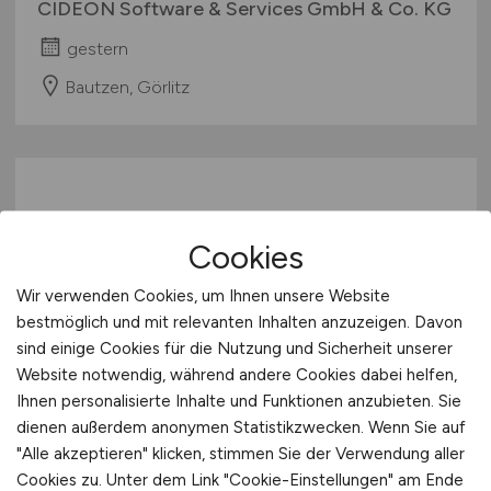
CIDEON Software & Services GmbH & Co. KG
gestern
Bautzen, Görlitz
Cookies
Wir verwenden Cookies, um Ihnen unsere Website
bestmöglich und mit relevanten Inhalten anzuzeigen. Davon
Software Architekt
(m/w/d)
im
sind einige Cookies für die Nutzung und Sicherheit unserer
Bereich Land und Marine
Website notwendig, während andere Cookies dabei helfen,
Ihnen personalisierte Inhalte und Funktionen anzubieten. Sie
Northrop Grumman LITEF GmbH
dienen außerdem anonymen Statistikzwecken. Wenn Sie auf
"Alle akzeptieren" klicken, stimmen Sie der Verwendung aller
gestern
Cookies zu. Unter dem Link "Cookie-Einstellungen" am Ende