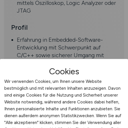
mittels Oszilloskop, Logic Analyzer oder
JTAG
Profil
Erfahrung in Embedded-Software-
Entwicklung mit Schwerpunkt auf
C/C++ sowie sicherer Umgang mit
Mikrocontrollern #
Cookies
Gute Kenntnisse in
Echtzeitbetriebssystemen wie
Wir verwenden Cookies, um Ihnen unsere Website
FreeRTOS oder ThreadX und im Entwurf
bestmöglich und mit relevanten Inhalten anzuzeigen. Davon
sauberer Softwarearchitekturen
sind einige Cookies für die Nutzung und Sicherheit unserer
Routine im Debugging und in der
Website notwendig, während andere Cookies dabei helfen,
Fehlersuche mit Tools wie JTAG, Logic
Ihnen personalisierte Inhalte und Funktionen anzubieten. Sie
dienen außerdem anonymen Statistikzwecken. Wenn Sie auf
Analyzer
"Alle akzeptieren" klicken, stimmen Sie der Verwendung aller
Sehr gute Deutsch- und