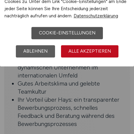
Cookies zu. Unter dem Link "Cookie-Einstellungen" am Ende
Englischkenntnisse in Wort und Schrift
jeder Seite können Sie Ihre Entscheidung jederzeit
Strukturierte, analytische und
nachträglich aufrufen und ändern.
Datenschutzerklärung
eigenverantwortliche Arbeitsweise
COOKIE-EINSTELLUNGEN
Benefits
Abwechslungsreiche und
ABLEHNEN
ALLE AKZEPTIEREN
verantwortungsvolle Aufgaben in einem
dynamischen Unternehmen im
internationalen Umfeld
Gutes Arbeitsklima und gelebte
Teamkultur
Ihr Vorteil über Hays: ein transparenter
Bewerbungsprozess, schnelles
Feedback und Beratung während des
Bewerbungsprozesses