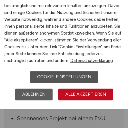
CRM und der Middleware-Architektur
bestmöglich und mit relevanten Inhalten anzuzeigen. Davon
Verständnis für
sind einige Cookies für die Nutzung und Sicherheit unserer
Marktkommunikationsprozesse sowie
Website notwendig, während andere Cookies dabei helfen,
Ihnen personalisierte Inhalte und Funktionen anzubieten. Sie
starkes Prozessmanagement-Know-how
dienen außerdem anonymen Statistikzwecken. Wenn Sie auf
Hohe Problemlösungskompetenz und
"Alle akzeptieren" klicken, stimmen Sie der Verwendung aller
Erfahrung in der Analyse
Cookies zu. Unter dem Link "Cookie-Einstellungen" am Ende
fachbereichsübergreifender
jeder Seite können Sie Ihre Entscheidung jederzeit
Sachverhalte
nachträglich aufrufen und ändern.
Datenschutzerklärung
Fundierte Erfahrung in der
Energiewirtschaft, idealerweise mit
COOKIE-EINSTELLUNGEN
Hintergrund in Anwendungsbetreuung
oder Prozessmanagement
ABLEHNEN
ALLE AKZEPTIEREN
Benefits
Spannendes Projekt bei einem EVU